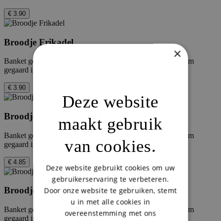
€ 3.90
Broodje Frikadel
×
Banket gemaakt van gekruid kippen- en rundvlees, langzaam
gegaard in eigen bouillon op een verse witte bol
€ 3.90
Deze website
Broodje Frikadel Speciaal Ketchup
maakt gebruik
Banket gemaakt van gekruid kippen- en rundvlees, langzaam
van cookies.
gegaard in eigen bouillon op een verse witte bol
€ 4.85
Deze website gebruikt cookies om uw
gebruikerservaring te verbeteren.
Broodje Frikadel Speciaal Curry
Door onze website te gebruiken, stemt
u in met alle cookies in
Banket gemaakt van gekruid kippen- en rundvlees, langzaam
overeenstemming met ons
gegaard in eigen bouillon op een verse witte bol