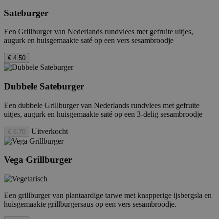
Strikt noodzakelijke cookies maken de
Sateburger
kernfunctionaliteiten van de website mogelijk,
zoals gebruikersaanmelding en accountbeheer.
Een Grillburger van Nederlands rundvlees met gefruite uitjes,
De website kan niet goed worden gebruikt
zonder de strikt noodzakelijke cookies.
augurk en huisgemaakte saté op een vers sesambroodje
Provider
/
€ 4.50
Naam
Vervaldatum
Domein
_hjTLDTest
Sessie
Hotjar Ltd
.febo.nl
Dubbele Sateburger
Een dubbele Grillburger van Nederlands rundvlees met gefruite
uitjes, augurk en huisgemaakte saté op een 3-delig sesambroodje
Uitverkocht
€ 6.70
Vega Grillburger
Een grillburger van plantaardige tarwe met knapperige ijsbergsla en
huisgemaakte grillburgersaus op een vers sesambroodje.