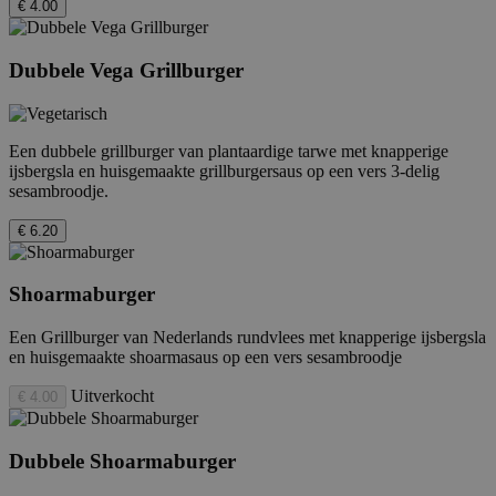
€ 4.00
_hjFirstSeen
29 minuten
Hotjar Ltd
Dubbele Vega Grillburger
59 seconden
.febo.nl
Een dubbele grillburger van plantaardige tarwe met knapperige
ijsbergsla en huisgemaakte grillburgersaus op een vers 3-delig
sesambroodje.
_hjAbsoluteSessionInProgress
30 minuten
Hotjar Ltd
€ 6.20
.febo.nl
Shoarmaburger
Een Grillburger van Nederlands rundvlees met knapperige ijsbergsla
en huisgemaakte shoarmasaus op een vers sesambroodje
CookieConsent
Sessie
Cybot A/S
www.febo.nl
Uitverkocht
€ 4.00
_hjIncludedInPageviewSample
2 minuten
Hotjar Ltd
Dubbele Shoarmaburger
www.febo.nl