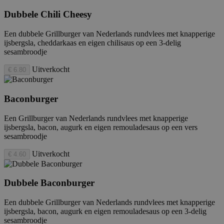
weerga
gebruikt om
ingeslo
bezoekers-, sessie-
Dubbele Chili Cheesy
houden
en
campagnegegevens
VISITOR_INFO1_LIVE
5 maanden 4
Deze c
Google LLC
te berekenen voor
Een dubbele Grillburger van Nederlands rundvlees met knapperige
weken
door Y
.youtube.com
de
ijsbergsla, cheddarkaas en eigen chilisaus op een 3-delig
ingest
analyserapporten
gebrui
sesambroodje
van de site.
bij te 
YouTube
_gid
1 dag
Deze cookie wordt
Uitverkocht
Google
€ 6.80
sites zi
geplaatst door
LLC
het kan
Google Analytics.
.febo.nl
de web
Het slaat een
nieuwe 
unieke waarde op
Baconburger
van de
voor elke bezochte
interfa
pagina en werkt
deze bij en wordt
Een Grillburger van Nederlands rundvlees met knapperige
RUL
1 jaar
Gebrui
Google LLC
gebruikt om
ijsbergsla, bacon, augurk en eigen remouladesaus op een vers
Double
.doubleclick.net
paginaweergaven
bepalen
sesambroodje
te tellen en bij te
adverte
houden.
werd w
Uitverkocht
€ 4.60
wordt 
market
efficië
Dubbele Baconburger
Een dubbele Grillburger van Nederlands rundvlees met knapperige
ijsbergsla, bacon, augurk en eigen remouladesaus op een 3-delig
sesambroodje