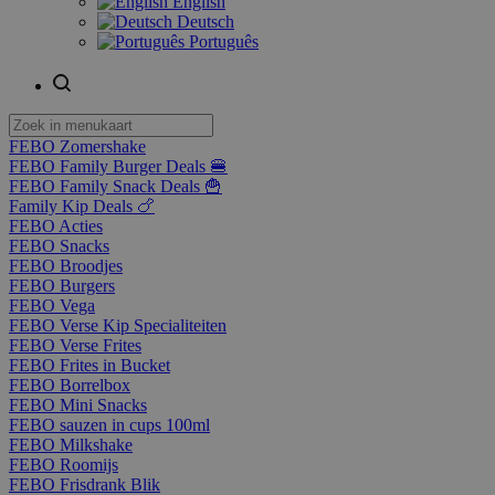
English
Deutsch
Português
FEBO Zomershake
FEBO Family Burger Deals 🍔
FEBO Family Snack Deals 🍟
Family Kip Deals 🍗
FEBO Acties
FEBO Snacks
FEBO Broodjes
FEBO Burgers
FEBO Vega
FEBO Verse Kip Specialiteiten
FEBO Verse Frites
FEBO Frites in Bucket
FEBO Borrelbox
FEBO Mini Snacks
FEBO sauzen in cups 100ml
FEBO Milkshake
FEBO Roomijs
FEBO Frisdrank Blik