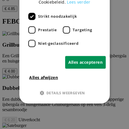
Cookiebeleid.
Lees verder
€ 4.85
Strikt noodzakelijk
FEBO Burgers
Prestatie
Targeting
Niet-geclassificeerd
Grillburger
Een Grillburger van Nederlands rundvlees met knapperige ijsbergsla
en huisgemaakte Grillburgersaus op een vers sesambroodje
Alles accepteren
€ 4.00
Alles afwijzen
Dubbele Grillburger
DETAILS WEERGEVEN
Een dubbele Grillburger van Nederlands rundvlees met knapperige
ijsbergsla en huisgemaakte Grillburgersaus op een vers 3-delig
sesambroodje
Strikt noodzakelijk
Prestatie
Uitverkocht
€ 6.20
Targeting
Niet-geclassificeerd